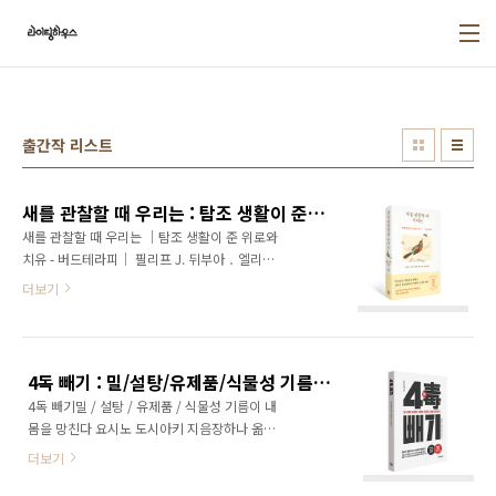
본문 바로가기
출간작 리스트
새를 관찰할 때 우리는 : 탐조 생활이 준 위로와 치유 - 버드테라피
새를 관찰할 때 우리는 ｜탐조 생활이 준 위로와
치유 - 버드테라피｜ 필리프 J. 뒤부아 ․ 엘리즈
루소 지음 ｜ 박효은 옮김 분야:인문 > 교양 펴낸
더보기
날:2026년 5월 10일형태:135*210mm(두
께:23mm) / 색도:2도 / 제본:무선 원서 :
Ornithérapie면수 : 268쪽 / 정가 : 17,000원
ISBN : 979-11-93081-23-5 (03860) “단 6분
4독 빼기 : 밀/설탕/유제품/식물성 기름이 내 몸을 망친다
만 새소리를 들어도 8시간 동안 불안과 걱정이
4독 빼기밀 / 설탕 / 유제품 / 식물성 기름이 내
누그러진다.” 조그맣고 무해한 존재가 알려주는
몸을 망친다 요시노 도시아키 지음장하나 옮김
작고 소중한 행복 【 책 소개 】 프랑스 아마존
│김기덕(가정의학과 전문의) 감수 분야: 건강 >
조류학 1위!『새들이 전하는 짧은 철학』 저자
더보기
건강일반 > 건강상식 건강 > 다이어트/미용 >
의 최신작 수십 년간 전 세계를 여행하며 새를 관
다이어트펴낸날 : 2026년 5월 15일 형