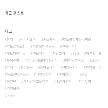
최근 포스트
태그
창업
릭리지웨이
키토제닉
파도가칠때는서핑을
지도끝의모험
지방을태우는몸
간헐적단식
케토다이어트
케토제닉
저탄고지
ESG
이본쉬나드
제이슨펑
삶이당신보다더잘안다
라이팅하우스
LCHF
치매
환경운동
놓아보내기
비밀독서단
파타고니아
독소를비우는몸
사업의철학
마이클싱어
명상
샘월턴
상처받지않는영혼
내맡김수업
지미무어
리앤보겔
더보기