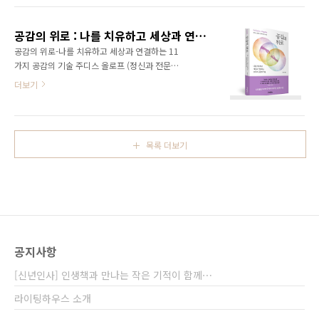
찰해온 조류학자가 들려주는 새를 관찰하고 기
태:145*210*15mm / 색도: 2도 / 제본 : 무선
록하는 법부터 새를 통해 배우는 마음챙김의 ..
원서 : 四毒抜きのすすめ면수 : 192쪽 / 무게 :
공감의 위로 : 나를 치유하고 세상과 연결하는 11가지 공감의 기술
320g / 정가 : 16,800원 ISBN : 979-11-
공감의 위로-나를 치유하고 세상과 연결하는 11
93081-24-2 (03510) “왜 독을 먹으면서 아프
가지 공감의 기술 주디스 올로프 (정신과 전문
지 않기를 바라는가!”일본의 식탁을 송두리째 바
의) 지음 ｜ 이문영 옮김 분야:인문 > 심리 펴낸
더보기
꾼 충격의 베스트셀러 【 책 소개 】 우리가 건
날:2025년 11월 5일 형태:140*210mm(두
강하다고 믿고 먹었던 음식들의 배신일본의 식
께:20mm) / 색도:2도 / 제본:무선 원서 : The
탁을 송두리째 바꾼 충격의 베스트셀러! 현대인
Genius of Empathy 면수 : 332쪽 / 정가 :
의 식생활을 바로 세울 ‘4대 독소 제거 식이요법’
19,800원 ISBN : 979-11-93081-19-8
결정판!..
목록 더보기
(03180) “공감은 사회성의 근간이며 용기와 내
면의 힘을 줍니다. 이 책은 여러분께 큰 가치가
있습니다.” _달라이 라마 【 책 소개 】늘 자신
이 감당할 수 있는 것보다 더 많은 감정을 주고
탈진해 버리는 사람들에게 건네는 상처 없이 사
랑하고, 소진 없이 연결되는 공감 사용 설명서 누
군가를 이해하려다 정작 자기 자신에게는 아무..
공지사항
[신년인사] 인생책과 만나는 작은 기적이 함께⋯
라이팅하우스 소개