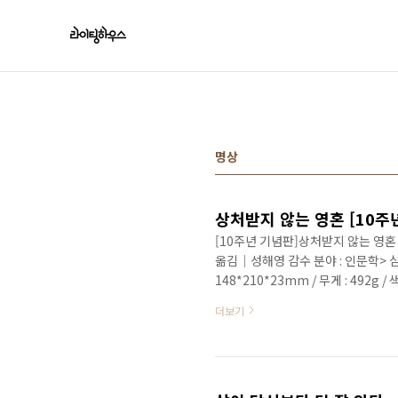
본문 바로가기
명상
상처받지 않는 영혼 [10주
[10주년 기념판]상처받지 않는 영
옮김｜성해영 감수 분야 : 인문학> 심
148*210*23mm / 무게 : 492g / 색
쪽 / 정가 : 16,800원 ISBN : 97
더보기
라”_붓다 뉴욕타임스 베스트셀러 1위
뉴얼된 심리・치유서의 전설 마음공
때 챙겨가는 가장 사랑하는 책 _오프라