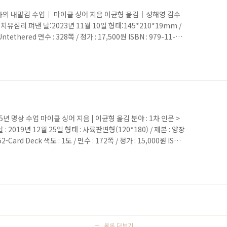
자의 내맡김 수업｜ 마이클 싱어 지음 이균형 옮김｜성해영 감수
유심리 펴낸 날:2023년 11월 10일 형태:145*210*19mm /
tethered 면수 : 328쪽 / 정가 : 17,500원 ISBN : 979-11-
시, 아마존 심리학 1위·명상 1위! “자기 삶의 구원자들을 위한 해방의
 싱어 최신작이 책을 왜 읽어야 하죠? : “삶을 통제하려는 순간 괴
 멈추는 법을 가르친다.”【 책 소개 】 자기 삶을 스스로 구원하고
임..
년 명상 수업 마이클 싱어 지음 | 이균형 옮김 분야 : 1차 인문 >
2019년 12월 25일 형태 : 사륙판변형(120*180) / 제본 : 양장
52-Card Deck 색도 : 1도 / 면수 : 172쪽 / 정가 : 15,000원 ISBN
180) 은둔의 스승 마이클 싱어가 안내하는 ‘진정한 나’를 찾는 여정 【책
싱어와 함께하는 내면 여행 다이어리 : 진정한 나를 찾아가는 과정의
명상 다이어리가 라이팅하우스에서 출간되었다.『마이클 싱어 명상
목록 더보기