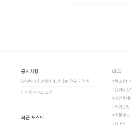
공지사항
태그
[신년인사] 인생책과 만나는 작은 기적이 함께⋯
독소를비
삶이당신
라이팅하우스 소개
지방을태
제이슨펑
키토제닉
최근 포스트
LCHF