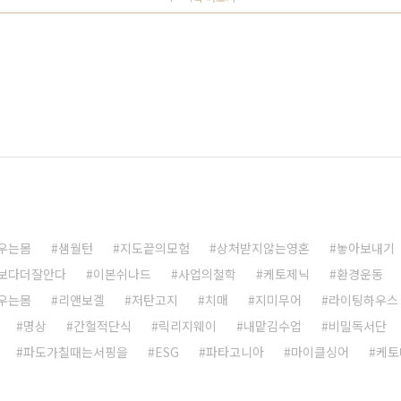
우는몸
샘월턴
지도끝의모험
상처받지않는영혼
놓아보내기
보다더잘안다
이본쉬나드
사업의철학
케토제닉
환경운동
우는몸
리앤보겔
저탄고지
치매
지미무어
라이팅하우스
명상
간헐적단식
릭리지웨이
내맡김수업
비밀독서단
파도가칠때는서핑을
ESG
파타고니아
마이클싱어
케토