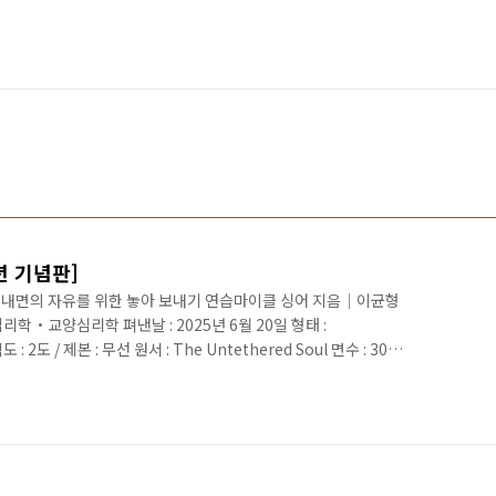
년 기념판]
혼 내면의 자유를 위한 놓아 보내기 연습마이클 싱어 지음｜이균형
리학・교양심리학 펴낸날 : 2025년 6월 20일 형태 :
도 : 2도 / 제본 : 무선 원서 : The Untethered Soul 면수 : 304
9-11-93081-14-3 (03180) “오직 날개의 무게로만 가는 새처럼 가
! 아마존 심리학・명상 1위! 【 책 소개 】 10주년을 맞이해 리
부에 입문하는 독자들이 선택한 대표적 베스트셀러! 내가 여행갈
 윈프..