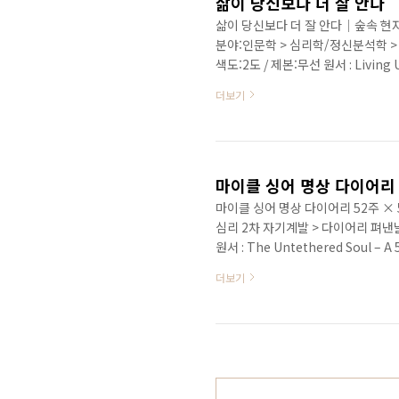
삶이 당신보다 더 잘 안다
삶이 당신보다 더 잘 안다｜숲속 현
분야:인문학 > 심리학/정신분석학 > 치
색도:2도 / 제본:무선 원서 : Living Un
93081-03-7 (03180)출간 즉
더보기
책!” 『상처받지 않는 영혼』 마이클
로움이 시작된다. 이 책은 그 싸움을
자 하는 사람을 위한 해방의 책 뉴욕타
마이클 싱어 명상 다이어리
마이클 싱어 명상 다이어리 52주 × 5
심리 2차 자기계발 > 다이어리 펴낸날 : 
원서 : The Untethered Soul – A 
: 978-89-98075-68-2 (03
더보기
소개】 1년 52주 × 5년, 마이클 
기록 은둔의 스승 마이클 싱어의 
다이어리』는 저..