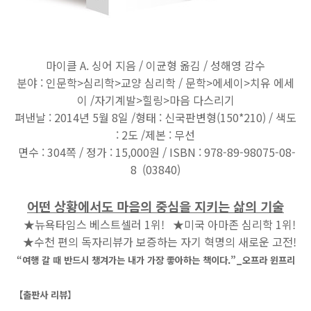
마이클 A. 싱어 지음 / 이균형 옮김 / 성해영 감수
분야 : 인문학>심리학>교양 심리학 / 문학>에세이>치유 에세
이 /자기계발>힐링>마음 다스리기
펴낸날 : 2014년 5월 8일 /형태 : 신국판변형(150*210) / 색도
: 2도 /제본 : 무선
면수 : 304쪽 / 정가 : 15,000원 / ISBN : 978-89-98075-08-
8 (03840)
어떤 상황에서도 마음의 중심을 지키는 삶의 기술
★뉴욕타임스 베스트셀러 1위! ★미국 아마존 심리학 1위!
★수천 편의 독자리뷰가 보증하는 자기 혁명의 새로운 고전!
“여행 갈 때 반드시 챙겨가는 내가 가장 좋아하는 책이다.”_오프라 윈프리
【출판사 리뷰
】