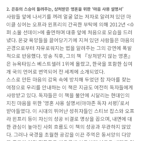
2. 은둔의 스승이 들려주는, 상처받은 영혼을 위한 ‘마음 사용 설명서’
사람들 앞에 나서기를 꺼려 얼굴 없는 저자로 알려져 있던 마
이클 싱어는 오프라 윈프리의 간곡한 부탁에 의해 2012년 <슈
퍼 소울 선데이>에 출연하며 대중 앞에 처음으로 모습을 드러
냈다. 온갖 욕망들을 끌어당기기에 지쳐 있던 사람들은 마음의
곤경으로부터 자유로워지는 법을 알려주는 그의 강연에 폭발
적으로 반응했다. 방송 직후, 그의 책 『상처받지 않는 영혼』
은 뉴욕타임스 베스트셀러 1위에 올랐고, 한국을 포함한 십여
개 국의 언어로 번역되어 전 세계에 소개되었다.
스스로 만든 마음의 감옥 속에 방치해 두었던 참 자아를 찾는
여정으로 우리를 안내하는 이 책은 지금도 여전히 독자들에게
사랑받고 있다. 독자들은 이 책을 불안에 시달리는 현대인의
지친 마음을 위한 ‘영혼 사용 설명서(아마존 독자 서평)’로서
받아들였다. 이 시대의 뛰어난 성취자들인 스티브 잡스와 오프
라 윈프리 등이 자신의 성공 비결로 명상을 꼽으며, 내면에 대
한 관심이 높아진 사회 흐름도 이 책의 성공과 무관하지 않았
다. 그러나 국경을 초월한 공감을 이끈 주역은 동서양의 다양