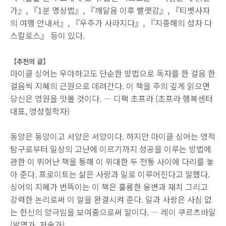
가』, 『1분 명상법』, 『깨달음 이후 빨랫감』, 『티벳사자
의 여행 안내서』, 『우주가 사라지다』, 『지중해의 성자 다
스칼로스』 등이 있다.
【추천의 글】
마이클 싱어는 우아하고도 단순한 방법으로 독자를 한 걸음 한
걸음씩 지혜의 근원으로 데려간다. 이 책을 주의 깊게 읽으면
당신은 영원을 맛볼 것이다. ― 디팩 초프라 (초프라 행복센터
대표, 영성철학자)
동양은 동양이고 서양은 서양이다. 하지만 마이클 싱어는 영적
탐구로부터 일상의 고난에 이르기까지 성공을 이루는 방법에
관한 이 뛰어난 책을 통해 이 위대한 두 전통 사이에 다리를 놓
아 준다. 프로이트는 삶은 사랑과 일로 이루어진다고 말했다.
싱어의 지혜가 번뜩이는 이 책은 훌륭한 웅변과 재치 그리고
강력한 논리로써 이 말을 완결시켜 준다. 일과 사랑은 사심 없
는 헌신의 양극임을 보여줌으로써 말이다. ― 레이 쿠르츠바일
(발명가, 저술가)