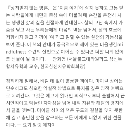
『상처받지 않는 영혼』은 ‘지금 여기’에 살지 못하고 고통 받
는 사람들에게 내면의 중심 속에 머물며 매 순간을 온전히 사
는 생생한 삶의 길을 친절하게 안내한다. 삶의 고난 속에서 가
슴을 닫고 사는 우리들에게 마음의 벽을 넘어서, 삶의 흐름에
저항하지 않고 기꺼이 ‘예’라고 말할 수 있는 실천의 가능성을
보여 준다. 이 책의 안내가 궁극적으로 깨어 있는 마음챙김mi
ndfulness 수련의 실천으로 이어질 수 있다면 더할 나위 없이
큰 선물이 될 것이다. ― 안희영 (서울불교대학원학교 심신통
합치유학과 교수, 한국심신치유학회회장)
정직하게 말해서, 비길 데 없이 훌륭한 책이다. 마이클 싱어는
단순하고도 심오한 역설적 방법으로 독자를 깊은 영적 여행으
로 데려간다. 그것은 에고에 얽매인 의식으로부터 출발해서 근
시안적이고 억눌린 자아상을 넘어 내적 자유와 해탈의 경지에
서 끝을 맺는다. 마이클 싱어의 책은 구도의 결실을 맺지 못한
채 깊고 충만한 삶을 갈구하는 모든 이에게 더없이 귀한 선물
이다. ― 요기 암릿 데자이