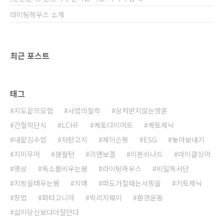
라이팅하우스 소개
최근 포스트
태그
지도끝의모험
사업의철학
상처받지않는영혼
간헐적단식
LCHF
케토다이어트
케토제닉
내맡김수업
저탄고지
제이슨펑
ESG
놓아보내기
지미무어
샘월턴
리앤보겔
이본쉬나드
마이클싱어
명상
독소를비우는몸
라이팅하우스
비밀독서단
지방을태우는몸
치매
파도가칠때는서핑을
키토제닉
창업
파타고니아
릭리지웨이
환경운동
삶이당신보다더잘안다