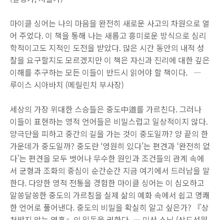
마이클 싱어는 나의 마음을 완전히 새로운 사고의 차원으로 열
어 주었다. 이 책을 통해 나는 새롭고 흥미로운 방식으로 심리
학적이고도 지적인 도전을 받았다. 많은 시간 동안의 내적 성
찰을 요구할지도 모르겠지만 이 책은 자신과 진리에 대한 깊은
이해를 추구하는 모든 이들이 반드시 읽어야 할 책이다. ―
루이스 시아바치 (메릴린치 부사장)
세상의 가장 위대한 스승들은 중도中道를 가르친다. 그러나
이들이 표현하는 영적 언어들은 비밀스럽고 일상적이지 않다.
양극단을 피하고 중간의 길을 가는 것이 중도일까? 양 끝의 한
가운데가 중도일까? 중도란 ‘영원히 있다’는 편견과 ‘완전히 없
다’는 편견을 모두 벗어나 무수한 원인과 조건들의 관계 속에
서 균형과 조화의 중심이 순간순간 지금 여기에서 드러남을 말
한다. 다양한 영적 전통을 경험한 마이클 싱어는 이 심오하고
알쏭달쏭한 중도의 가르침을 실제 삶의 예화 속에서 쉽고 명쾌
한 언어로 풀어낸다. 중도의 비밀을 확실히 알고 싶은가? 『상
처받지 않는 영혼』의 일독을 권한다. ― 미산 스님 (상도선원