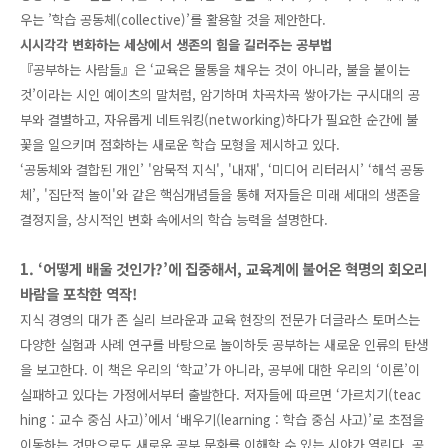
우는 ’학습 공동체(collective)’를 활용할 것을 제안한다.
시시각각 변화하는 세상에서 생존의 힘을 길러주는 공부법
『공부하는 사람들』은 ‘교육은 물통을 채우는 것이 아니라, 불을 붙이는
것’이라는 시인 예이츠의 말처럼, 암기하며 차곡차곡 쌓아가는 구시대의 공
부와 결별하고, 자유롭게 네트워킹(networking)하다가 필요한 순간에 불
꽃을 일으키며 점화하는 새로운 학습 모형을 제시하고 있다.
‘공동체와 결합된 개인’ '암묵적 지식', '내재', ‘미디어 리터러시’ ‘해석 공동
체’, '집단적 놀이'와 같은 핵심개념들을 통해 저자들은 미래 세대의 생존을
결정지을, 상시적인 변화 속에서의 학습 능력을 설명한다.
1. ‘어떻게 배울 것인가?’에 집중해서, 교육계에 불어온 혁명의 회오리
바람을 포착한 역작!
지식 경영의 대가 존 실리 브라운과 교육 현장의 전문가 더글라스 토머스는
다양한 실험과 사례 연구를 바탕으로 놀이하듯 공부하는 새로운 인류의 탄생
을 보고한다. 이 책은 우리의 ‘학교’가 아니라, 공부에 대한 우리의 ‘이론’이
실패하고 있다는 가정에서부터 출발한다. 저자들에 따르면 ‘가르치기(teac
hing : 교수 중심 사고)’에서 ‘배우기(learning : 학습 중심 사고)’로 초점을
이동하는 것만으로도 새로운 공부 문화를 이해할 수 있는 시야가 열린다. 공