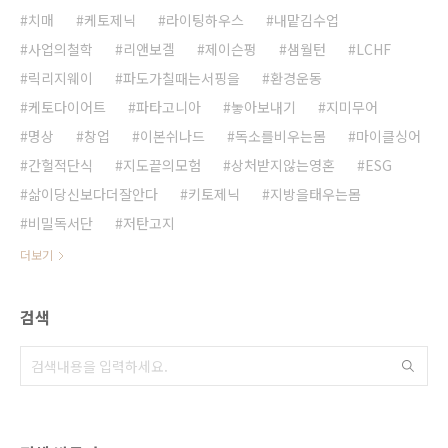
치매
케토제닉
라이팅하우스
내맡김수업
사업의철학
리앤보겔
제이슨펑
샘월턴
LCHF
릭리지웨이
파도가칠때는서핑을
환경운동
케토다이어트
파타고니아
놓아보내기
지미무어
명상
창업
이본쉬나드
독소를비우는몸
마이클싱어
간헐적단식
지도끝의모험
상처받지않는영혼
ESG
삶이당신보다더잘안다
키토제닉
지방을태우는몸
비밀독서단
저탄고지
더보기
검색