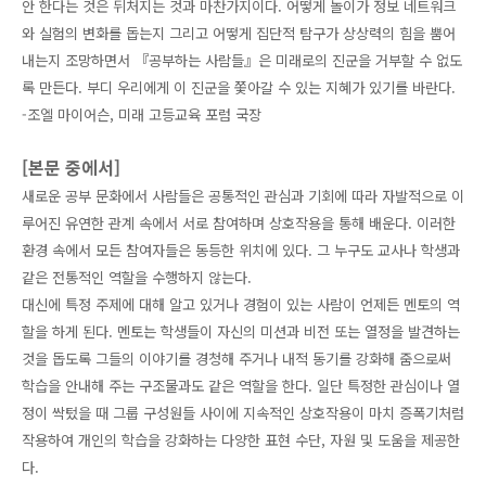
안 한다는 것은 뒤처지는 것과 마찬가지이다. 어떻게 놀이가 정보 네트워크
와 실험의 변화를 돕는지 그리고 어떻게 집단적 탐구가 상상력의 힘을 뿜어
내는지 조망하면서 『공부하는 사람들』은 미래로의 진군을 거부할 수 없도
록 만든다. 부디 우리에게 이 진군을 쫓아갈 수 있는 지혜가 있기를 바란다.
-조엘 마이어슨, 미래 고등교육 포럼 국장
[본문 중에서]
새로운 공부 문화에서 사람들은 공통적인 관심과 기회에 따라 자발적으로 이
루어진 유연한 관계 속에서 서로 참여하며 상호작용을 통해 배운다. 이러한
환경 속에서 모든 참여자들은 동등한 위치에 있다. 그 누구도 교사나 학생과
같은 전통적인 역할을 수행하지 않는다.
대신에 특정 주제에 대해 알고 있거나 경험이 있는 사람이 언제든 멘토의 역
할을 하게 된다. 멘토는 학생들이 자신의 미션과 비전 또는 열정을 발견하는
것을 돕도록 그들의 이야기를 경청해 주거나 내적 동기를 강화해 줌으로써
학습을 안내해 주는 구조물과도 같은 역할을 한다. 일단 특정한 관심이나 열
정이 싹텄을 때 그룹 구성원들 사이에 지속적인 상호작용이 마치 증폭기처럼
작용하여 개인의 학습을 강화하는 다양한 표현 수단, 자원 및 도움을 제공한
다.