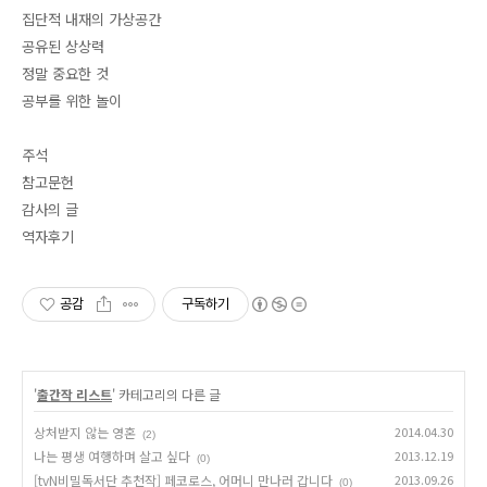
집단적 내재의 가상공간
공유된 상상력
정말 중요한 것
공부를 위한 놀이
주석
참고문헌
감사의 글
역자후기
공감
구독하기
'
출간작 리스트
' 카테고리의 다른 글
상처받지 않는 영혼
2014.04.30
(2)
나는 평생 여행하며 살고 싶다
2013.12.19
(0)
[tvN비밀독서단 추천작] 페코로스, 어머니 만나러 갑니다
2013.09.26
(0)