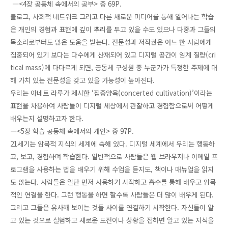
―<4장 공동체 속에서의 공부> 중 69P.
블로그, 사회적 네트워크 그리고 다른 새로운 미디어를 통해 일어나는 학습
은 개인의 경험과 표현에 깊이 뿌리를 두고 있을 수도 있으나 다중과 그들의
목소리로부터도 많은 도움을 받는다. 전문성과 저작권은 어느 한 사람에게
집중되어 있기 보다는 다수에게 산재되어 있고 디지털 공간이 임계 질량(cri
tical mass)에 다다르게 되면, 공동체 구성원 중 누군가가 특정한 주제에 대
해 가치 있는 전문성을 갖고 있을 가능성이 높아진다.
우리는 아네트 라루가 제시한 ‘집중양육(concerted cultivation)’이라는
표현을 차용하여 사람들이 디지털 세상에서 관찰하고 경험함으로써 어떻게
배우는지 설명하고자 한다.
―<5장 학습 공동체 속에서의 개인> 중 97P.
21세기는 암묵적 지식의 세계에 속해 있다. 디지털 세계에서 우리는 행동하
고, 보고, 경험하며 학습한다. 일반적으로 사람들은 웹 브라우저나 이메일 프
로그램을 사용하는 법을 배우기 위해 수업을 듣지도, 책이나 매뉴얼을 읽지
도 않는다. 사람들은 일단 먼저 사용하기 시작하고 흡수를 통해 배우고 암묵
적인 연결을 한다. 그런 행동을 하면 할수록 사람들은 더 많이 배우게 된다.
그리고 그들은 유사해 보이는 것들 사이를 연결하기 시작한다. 자신들이 알
고 있는 것으로 실험하고 새로운 도전이나 상황을 접하면 알고 있는 지식을