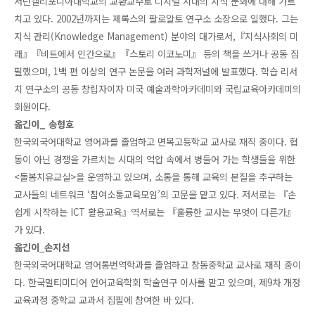
서던캘리포니아대학교의 교환교수로 디지털 시대의 지식 문화에 대해 가르
치고 있다. 2002년까지는 제록스의 팔로알토 연구소 소장으로 일했다. 그는
지식 관리(Knowledge Management) 분야의 대가로서,『지식사회의 미
래』『비트에서 인간으로』『스토리 이코노미』 등의 책을 쓰거나 공동 집
필했으며, 1백 편 이상의 연구 논문을 여러 과학저널에 발표했다. 학습 리서
치 연구소의 공동 창립자이자 미국 예술과학아카데미와 국립교육아카데미의
회원이다.
옮긴이_
송형호
한국외국어대학교 영어과를 졸업하고 면목고등학교 교사로 재직 중이다. 협
동이 아닌 경쟁을 가르치는 시대의 억압 속에서 병들어 가는 학생들을 위한
<돌봄치유교실>을 운영하고 있으며, 소통을 통해 교육의 본질을 추구하는
교사들의 네트워크 ‘참여소통교육모임’의 고문을 맡고 있다. 저서로는 『손
쉽게 시작하는 ICT 활용교육』역서로는 『훌륭한 교사는 무엇이 다른가』
가 있다.
옮긴이
_
손지선
한국외국어대학교 영어통번역학과를 졸업하고 창동중학교 교사로 재직 중이
다. 한국멀티미디어 언어교육학회 학술연구 이사를 맡고 있으며, 제9차 개정
교육과정 중학교 교과서 집필에 참여한 바 있다.