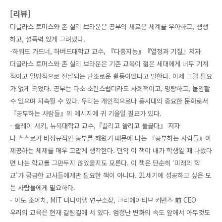
[리뷰]
더글라스 토머스와 존 실리 브라운은 공부의 새로운 세계를 우아하고, 생생
하고, 설득력 있게 그려냈다.
-하워드 가드너, 하버드대학교 교수, 『다중지능』『열정과 기질』저자
더글라스 토머스와 존 실리 브라운은 기존 교육이 젊은 세대에게 너무 기계
적이고 일방적으로 전달되는 단조로운 활동이었다고 말한다. 이제 그럴 필요
가 없게 되었다. 공부는 다소 소란스럽더라도 사회적이고, 명랑하고, 몰입할
수 있으며 지속될 수 있다. 우리는 개인적으로나 동시대의 중요한 문화로서
『공부하는 사람들』의 메시지에 귀 기울일 필요가 있다.
- 클레이 서키, 뉴욕대학교 교수,『끌리고 쏠리고 들끓다』 저자
나 스스로가 비정규적인 공부를 해왔기 때문에 나는 『공부하는 사람들』이
제공하는 체제를 매우 고맙게 생각한다. 만약 이 책이 내가 학생일 때 나왔다
면 나는 학교를 그만두지 않았을지도 모른다. 이 책은 단순히 ‘미래의 학
교’가 궁금한 교사들에게만 필요한 책이 아니다. 21세기에 성공하고 싶은 모
든 사람들에게 필요하다.
- 이토 조이치, MIT 미디어랩 연구소장, 크리에이티브 커먼즈 前 CEO
우리의 교육은 현재 갈림길에 서 있다. 엄청난 변화의 속도 앞에서 아무것도