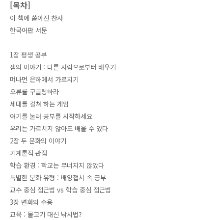
[목차]
이 책에 쏟아진 찬사
한국어판 서문
1장 평생 공부
샘의 이야기 : 다른 사람으로부터 배우기
머나먼 은하에서 가르치기
오류를 구글링하라
세대를 걸쳐 하는 게임
여기를 눌러 공부를 시작하세요
우리는 가르치지 않아도 배울 수 있다
2장 두 문화의 이야기
기계론적 관점
학습 환경 : 학교는 무너지지 않았다
특별한 문화 유형 : 배양접시 속 공부
교수 중심 접근법 vs 학습 중심 접근법
3장 변화의 수용
교육 : 물고기 대신 낚시법?